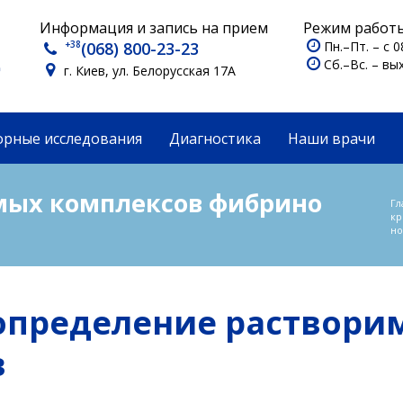
Информация и запись на прием
Режим работы
+38
(068) 800-23-23
Пн.–Пт. – с 0
Сб.–Вс. – в
г. Киев, ул. Белорусская 17А
орные исследования
Диагностика
Наши врачи
мых комплексов фибрино
Гл
кр
но
 определение раствори
в