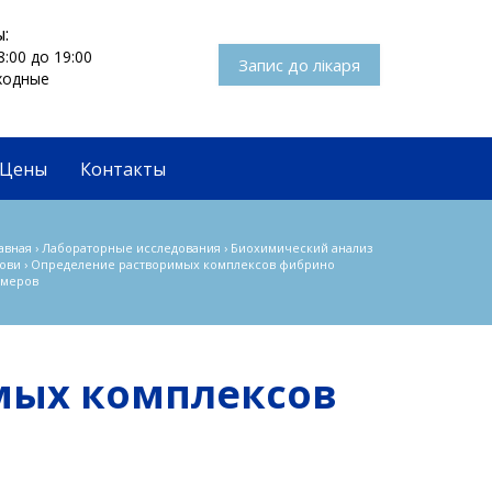
:
8:00 до 19:00
Запис до лікаря
ыходные
Цены
Контакты
авная
›
Лабораторные исследования
›
Биохимический анализ
ови
›
Определение растворимых комплексов фибрино
меров
мых комплексов