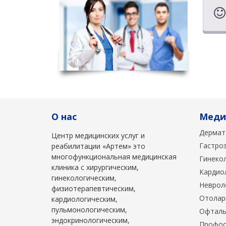
О нас
Меди
Дермат
Центр медицинских услуг и
Гастро
реабилитации «Артем» это
многофункциональная медицинская
Гинеко
клиника с хирургическим,
Кардио
гинекологическим,
Неврол
физиотерапевтическим,
Отолар
кардиологическим,
пульмонологическим,
Офталь
эндокринологическим,
Профос