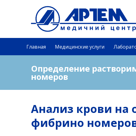
Главная
Медицинские услуги
Лаборат
Определение раствори
номеров
Анализ крови на
фибрино номеро