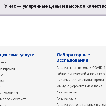
У нас — умеренные цены и высокое качество
цинские услуги
Лабораторные
исследования
олог
Анализ на антитела к COVID-1
энтеролог
Общеклинический анализ кро
лог
Биохимический анализ крови
лог
Иммуноферментный анализ
ог
Анализ мочи
инголог / ЛОР
Анализ кала
молог / окулист
Анализ урогенитальных выде
мотр