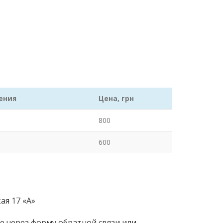
ения
Цена, грн
800
600
кая 17 «А»
e через форму обратной связи или