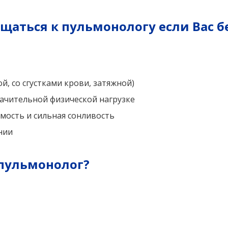
щаться к пульмонологу если Вас б
й, со сгустками крови, затяжной)
ачительной физической нагрузке
мость и сильная сонливость
нии
 пульмонолог?