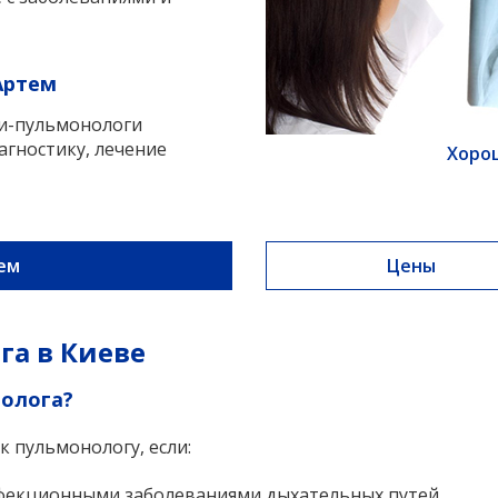
Артем
и-пульмонологи
агностику, лечение
Хоро
ем
Цены
га в Киеве
нолога?
 пульмонологу, если:
нфекционными заболеваниями дыхательных путей