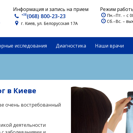
Информация и запись на прием
Режим работы
+38
(068) 800-23-23
Пн.–Пт. – с 0
Сб.–Вс. – в
г. Киев, ул. Белорусская 17А
орные исследования
Диагностика
Наши врачи
г в Киеве
ве очень востребованный
фикой деятельности
 с заболеваниями и