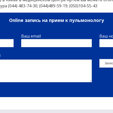
ра (044) 483-74-30; (044)489-59-19; (050)104-55-43
Online запись на прием к пульмонологу
Ваш email
Ваш н
й