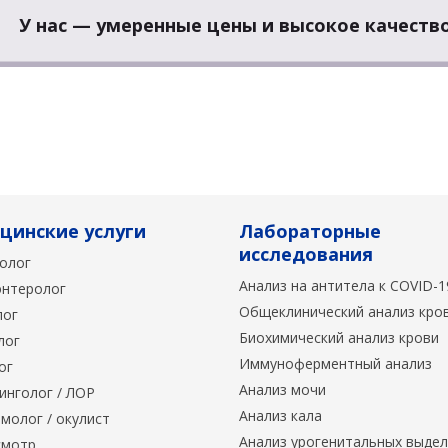
У нас — умеренные цены и высокое качество
цинские услуги
Лабораторные
исследования
олог
Анализ на антитела к COVID-1
энтеролог
Общеклинический анализ кро
лог
Биохимический анализ крови
лог
Иммуноферментный анализ
ог
Анализ мочи
инголог / ЛОР
Анализ кала
молог / окулист
Анализ урогенитальных выде
мотр