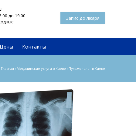
:
8:00 до 19:00
Запис до лікаря
ыходные
Цены
Контакты
Главная
›
Медицинские услуги в Киеве
›
Пульмонолог в Киеве