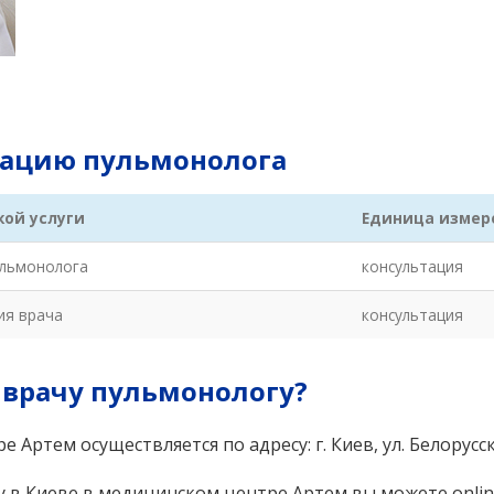
ьтацию пульмонолога
ой услуги
Единица измер
ульмонолога
консультация
ия врача
консультация
к врачу пульмонологу?
е Артем осуществляется по адресу:
г. Киев, ул. Белорусс
у в Киеве в медицинском центре Артем вы можете onlin