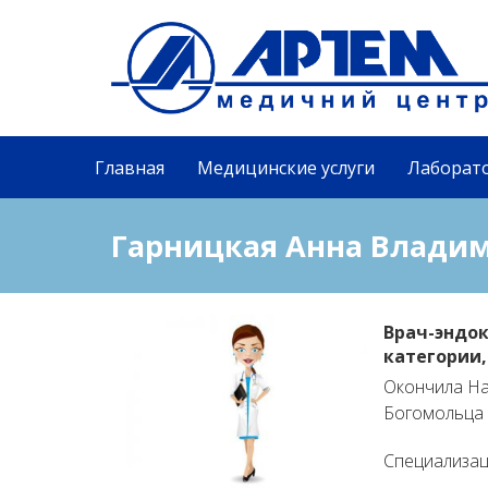
Главная
Медицинские услуги
Лаборат
Гарницкая Анна Влади
Врач-эндо
категории
Окончила На
Богомольца в
Cпециализаци