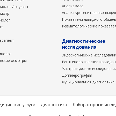
Анализ кала
молог / окулист
Анализ урогенитальных выде
мотр
Показатели липидного обмен
нолог
Ревматологические показате
вт
ерапевт
Диагностические
исследования
инолог
Эндоскопические исследован
нские осмотры
Рентгенологические исследо
Ультразвуковые исследовани
Допплерография
Функциональная диагностика
дицинские услуги
Диагностика
Лабораторные иссле