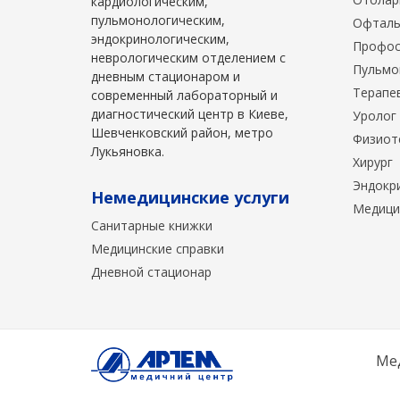
кардиологическим,
пульмонологическим,
Офталь
эндокринологическим,
Профос
неврологическим отделением с
Пульмо
дневным стационаром и
Терапе
современный лабораторный и
диагностический центр в Киеве,
Уролог
Шевченковский район, метро
Физиот
Лукьяновка.
Хирург
Эндокр
Немедицинские услуги
Медици
Санитарные книжки
Медицинские справки
Дневной стационар
Ме