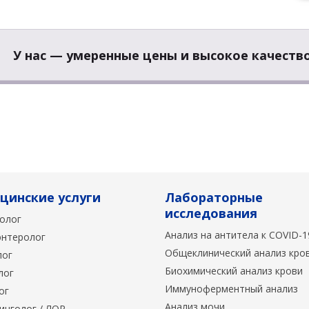
У нас — умеренные цены и высокое качество
цинские услуги
Лабораторные
исследования
олог
Анализ на антитела к COVID-1
энтеролог
Общеклинический анализ кро
лог
Биохимический анализ крови
лог
Иммуноферментный анализ
ог
Анализ мочи
инголог / ЛОР