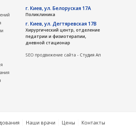
г. Киев, ул. Белоруская 17А
Поликлиника
лений
а
г. Киев, ул. Дегтяревская 17В
Хирургический центр, отделение
ли
педатрии и физиотерапии,
дневной стационар
SEO продвижение сайта
- Студия Ап
ия
вания
я
дования
Наши врачи
Цены
Контакты