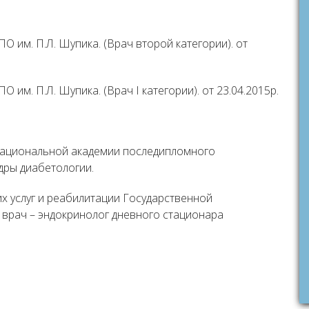
 им. П.Л. Шупика. (Врач второй категории). от
им. П.Л. Шупика. (Врач I категории). от 23.04.2015р.
Национальной академии последипломного
дры диабетологии.
х услуг и реабилитации Государственной
 врач – эндокринолог дневного стационара