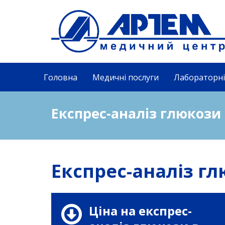
Головна
Медичні послуги
Лабораторні
Експрес-аналіз глюкози
Експрес-аналіз гл
Ціна на експрес-