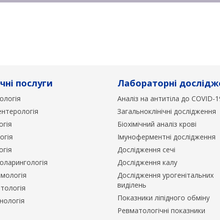
ні послуги
Лабораторні дослідж
ологія
Аналіз на антитіла до COVID-1
ентерологія
Загальноклінічні дослідження
огія
Біохімічний аналіз крові
огія
Імуноферментні дослідження
огія
Дослідження сечі
оларингологія
Дослідження калу
мологія
Дослідження урогенітальних
виділень
тологія
Показники ліпідного обміну
нологія
Ревматологічні показники