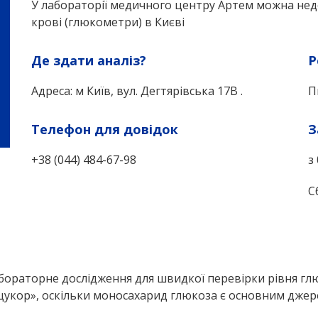
У лабораторії медичного центру Артем можна нед
крові (глюкометри) в Києві
Де здати аналіз?
Р
Адреса: м Київ, вул. Дегтярівська 17В .
П
Телефон для довідок
З
+38 (044) 484-67-98
з
С
бораторне дослідження для швидкої перевірки рівня глюк
цукор», оскільки моносахарид глюкоза є основним джере