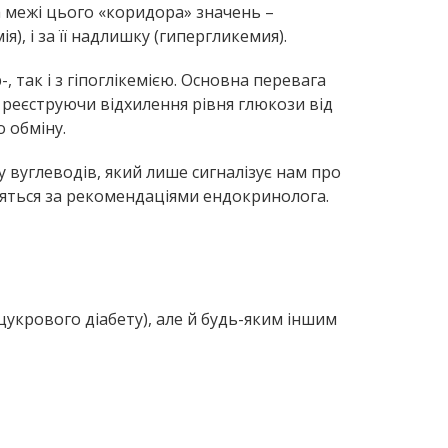
а межі цього «коридора» значень –
), і за її надлишку (гипергликемия).
, так і з гіпоглікемією. Основна перевага
 реєструючи відхилення рівня глюкози від
 обміну.
 вуглеводів, який лише сигналізує нам про
яться за рекомендаціями ендокринолога.
укрового діабету), але й будь-яким іншим