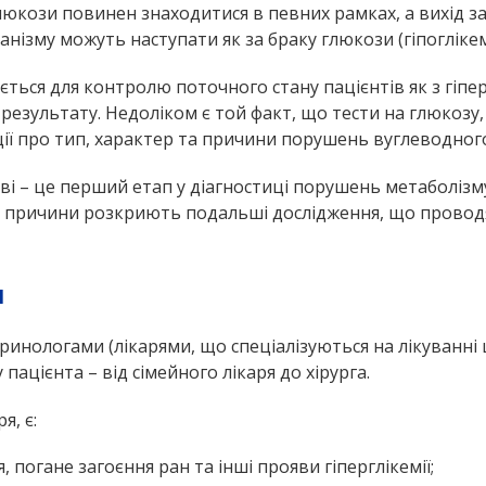
люкози повинен знаходитися в певних рамках, а вихід з
нізму можуть наступати як за браку глюкози (гіпоглікемія
ться для контролю поточного стану пацієнтів як з гіпер-
езультату. Недоліком є той факт, що тести на глюкозу,
ії про тип, характер та причини порушень вуглеводного
ві – це перший етап у діагностиці порушень метаболізму
та причини розкриють подальші дослідження, що провод
я
инологами (лікарями, що спеціалізуються на лікуванні ц
пацієнта – від сімейного лікаря до хірурга.
я, є:
 погане загоєння ран та інші прояви гіперглікемії;