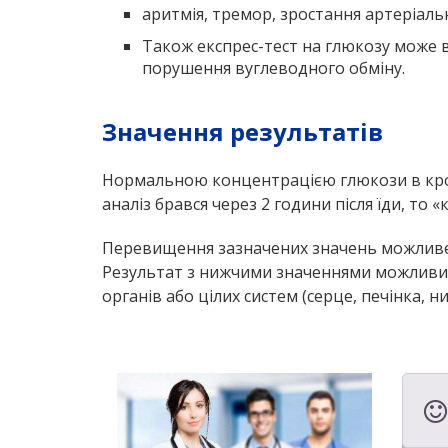
аритмія, тремор, зростання артеріальн
Також експрес-тест на глюкозу може в
порушення вуглеводного обміну.
Значення результатів
Нормальною концентрацією глюкози в крові
аналіз брався через 2 години після їди, т
Перевищення зазначених значень можливе п
Результат з нижчими значеннями можливий
органів або цілих систем (серце, печінка, ни