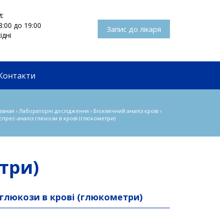
:
8:00 до 19:00
Запис до лікаря
ідні
Контакти
авная
›
Лабораторні дослідження
›
Біохімічний аналіз крові
›
спрес-аналіз глюкози в крові (глюкометри)
три)
 глюкози в крові (глюкометри)