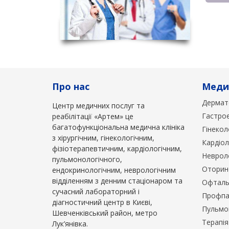
Про нас
Медич
Дермат
Центр медичних послуг та
Гастро
реабілітації «Артем» це
багатофункціональна медична клініка
Гінекол
з хірургічним, гінекологічним,
Кардіол
фізіотерапевтичним, кардіологічним,
Неврол
пульмонологічного,
Оторин
ендокринологічним, неврологічним
відділенням з денним стаціонаром та
Офталь
сучасний лабораторний і
Профпа
діагностичний центр в Києві,
Пульмо
Шевченківський район, метро
Терапія
Лук’янівка.