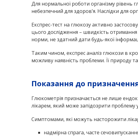
Для нормальної роботи організму рівень г
небезпечний для здоров’я. Наслідки для орга
Експрес-тест на глюкозу активно застосовує
цього дослідження – швидкість отримання р
норми, не здатний дати будь-якої інформац
Таким чином, експрес аналіз глюкози в кро
можливу наявність проблеми. Її природу 
Показання до призначенн
Глюкометрія призначається не лише ендокр
лікарем, який може запідозрити проблему у 
Симптомами, які можуть насторожити лікар
надмірна спрага, часте сечовипускання,