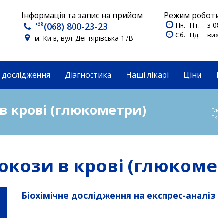
Інформація та запис на прийом
Режим роботи
+38
(068) 800-23-23
Пн.–Пт. – з 0
Сб.–Нд. – вих
м. Київ, вул. Дегтярівська 17В
 дослідження
Діагностика
Наші лікарі
Ціни
 в крові (глюкометри)
Гл
Ек
юкози в крові (глюкоме
Біохімічне дослідження на експрес-аналіз