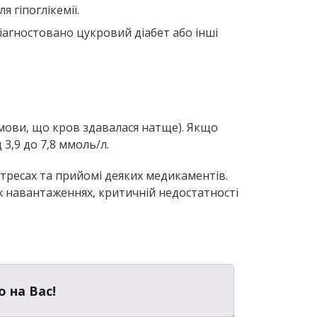
 гіпоглікемії.
іагностовано цукровий діабет або інші
умови, що кров здавалася натще). Якщо
3,9 до 7,8 ммоль/л.
стресах та прийомі деяких медикаментів.
 навантаженнях, критичній недостатності
о на Вас!