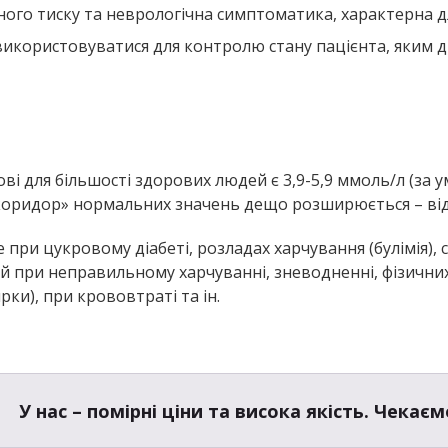
ого тиску та неврологічна симптоматика, характерна для
икористовуватися для контролю стану пацієнта, яким д
 для більшості здорових людей є 3,9-5,9 ммоль/л (за 
о «коридор» нормальних значень дещо розширюється – від 
ри цукровому діабеті, розладах харчування (булімія), 
 при неправильному харчуванні, зневодненні, фізичних
рки), при крововтраті та ін.
У нас – помірні ціни та висока якість. Чекаєм