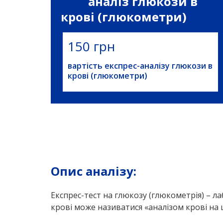
аналіз глюкози в
крові (глюкометри)
150 грн
вартість експрес-аналізу глюкози в
крові (глюкометри)
Опис аналізу:
Експрес-тест на глюкозу (глюкометрія) – ла
крові може називатися «аналізом крові на 