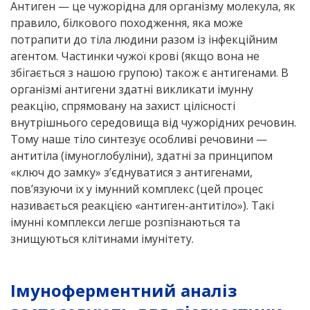
Антиген — це чужорідна для організму молекула, як
правило, білкового походження, яка може
потрапити до тіла людини разом із інфекційним
агентом. Частинки чужої крові (якщо вона не
збігається з нашою групою) також є антигенами. В
організмі антигени здатні викликати імунну
реакцію, спрямовану на захист цілісності
внутрішнього середовища від чужорідних речовин.
Тому наше тіло синтезує особливі речовини —
антитіла (імуноглобуліни), здатні за принципом
«ключ до замку» з’єднуватися з антигенами,
пов’язуючи їх у імунний комплекс (цей процес
називається реакцією «антиген-антитіло»). Такі
імунні комплекси легше розпізнаються та
знищуються клітинами імунітету.
Імуноферментний аналіз