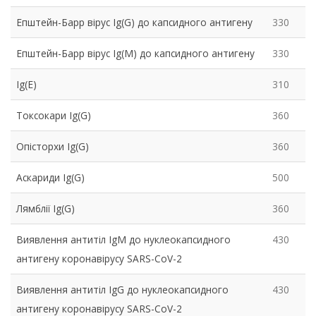
Епштейн-Барр вірус Ig(G) до капсидного антигену
330
Епштейн-Барр вірус Ig(M) до капсидного антигену
330
Ig(Е)
310
Токсокари Ig(G)
360
Опісторхи Ig(G)
360
Аскариди Ig(G)
500
Лямблії Ig(G)
360
Виявлення антитіл IgM до нуклеокапсидного
430
антигену коронавірусу SARS-CoV-2
Виявлення антитіл IgG до нуклеокапсидного
430
антигену коронавірусу SARS-CoV-2