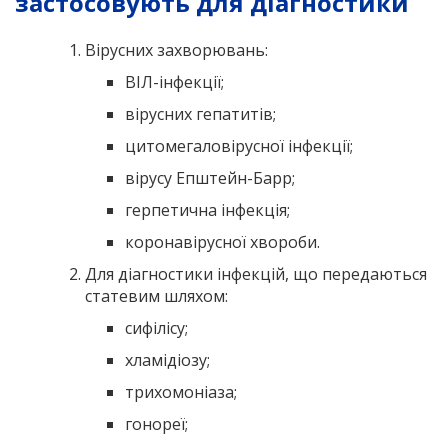
застосовують для діагностики
Вірусних захворювань:
ВІЛ-інфекції;
вірусних гепатитів;
цитомегаловірусної інфекції;
вірусу Епштейн-Барр;
герпетична інфекція;
коронавірусної хвороби.
Для діагностики інфекцій, що передаються
статевим шляхом:
сифілісу;
хламідіозу;
трихомоніаза;
гонореї;