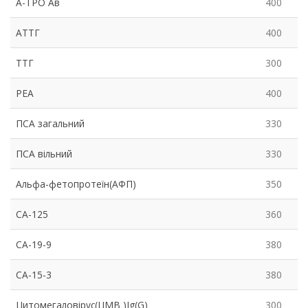
А-ТРО Ав
400
АТТГ
400
ТТГ
300
РЕА
400
ПСА загальний
330
ПСА вільний
330
Альфа-фетопротеїн(АФП)
350
СА-125
360
СА-19-9
380
СА-15-3
380
Цитомегаловірус(ЦМВ )Ig(G)
300