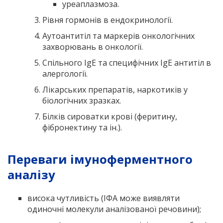
уреаплазмоза.
Рівня гормонів в ендокринології.
Аутоантитіл та маркерів онкологічних
захворювань в онкології.
Спільного IgE та специфічних IgE антитіл в
алергології.
Лікарських препаратів, наркотиків у
біологічних зразках.
Білків сироватки крові (феритину,
фібронектину та ін.).
Переваги імуноферментного
аналізу
висока чутливість (ІФА може виявляти
одиночні молекули аналізованої речовини);