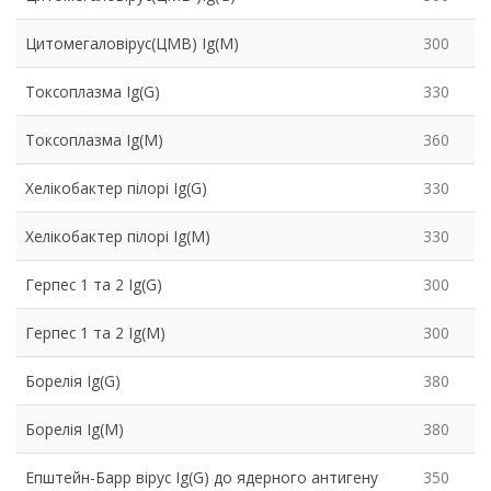
Цитомегаловірус(ЦМВ) Ig(M)
300
Токсоплазма Ig(G)
330
Токсоплазма Ig(M)
360
Хелікобактер пілорі Ig(G)
330
Хелікобактер пілорі Ig(M)
330
Герпес 1 та 2 Ig(G)
300
Герпес 1 та 2 Ig(M)
300
Борелія Ig(G)
380
Борелія Ig(M)
380
Епштейн-Барр вірус Ig(G) до ядерного антигену
350