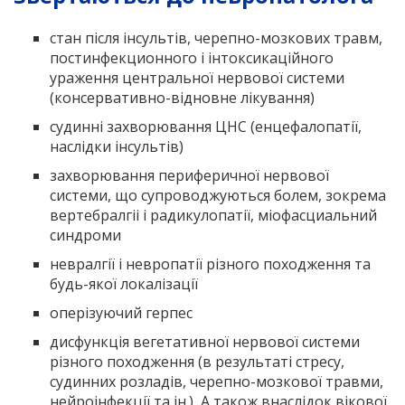
стан після інсультів, черепно-мозкових травм,
постинфекционного і інтоксикаційного
ураження центральної нервової системи
(консервативно-відновне лікування)
судинні захворювання ЦНС (енцефалопатії,
наслідки інсультів)
захворювання периферичної нервової
системи, що супроводжуються болем, зокрема
вертебралгіі і радикулопатії, міофасциальний
синдроми
невралгії і невропатії різного походження та
будь-якої локалізації
оперізуючий герпес
дисфункція вегетативної нервової системи
різного походження (в результаті стресу,
судинних розладів, черепно-мозкової травми,
нейроінфекції та ін.), А також внаслідок вікової