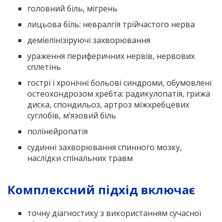
головний біль, мігрень
лицьова біль: невралгія трійчастого нерва
деміелінізіруючі захворювання
ураження периферичних нервів, нервових
сплетінь
гострі і хронічні больові синдроми, обумовлені
остеохондрозом хребта: радикулопатія, грижа
диска, спондильоз, артроз міжхребцевих
суглобів, м’язовий біль
полінейропатія
судинні захворювання спинного мозку,
наслідки спінальних травм
Комплексний підхід включає
точну діагностику з використанням сучасної