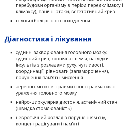
перебудови організму в період передклімаксу і
клімаксу), панічні атаки, вегетативний криз
головні болі різного походження
Діагностика і лікування
судинні захворювання головного мозку:
судинний криз, хронічна ішемія, наслідки
інсультів з розладами руху, чутливості,
координації, рівноваги (запаморочення),
порушення пам’яті і мислення
черепно-мозкові травми і посттравматичні
ураження головного мозку
нейро-циркулярна дистонія, астенічний стан
(швидка стомлюваність)
невротичний розлад з порушенням сну,
концентрації уваги і пам’яті