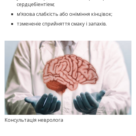
сердцебіентіем;
м’язова слабкість або оніміння кінцівок;
тзмененіе сприйняття смаку і запахів.
Консультація невролога