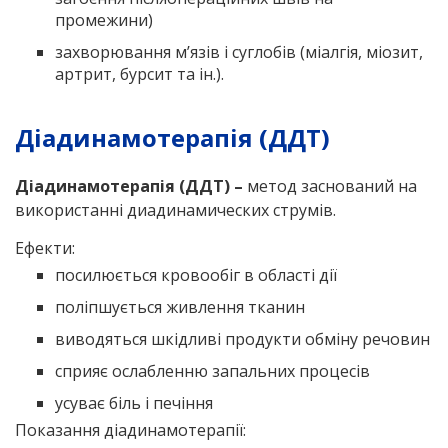
промежини)
захворювання м’язів і суглобів (міалгія, міозит,
артрит, бурсит та ін.).
Діадинамотерапія (ДДТ)
Діадинамотерапія (ДДТ) –
метод заснований на
використанні диадинамических струмів.
Ефекти:
посилюється кровообіг в області дії
поліпшується живлення тканин
виводяться шкідливі продукти обміну речовин
сприяє ослабленню запальних процесів
усуває біль і печіння
Показання діадинамотерапії: