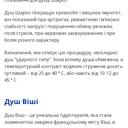
Показання для душу Шарко:
Душ Шарко покращує кровообіг і зміцнює імунітет,
він показаний при артритах, ревматизмі і м’язової
слабкості; напрузі і порушеннях обміну речовин;
після стресів, при нервових захворюваннях і при
болях різного характеру.
Визначення, яке описує цю процедуру, нескладно:
душ “ударного типу”. Зона впливу душа обмежена, а
температурний контраст водяних струменів досить
чутливий – від 20 до 40 ° С, або навіть від 10-12 до
45 ° С
Душ Віші
Душ Віші – це унікальна гідротерапія, яка стала
знаменитою завдяки французькому місту Віші, в