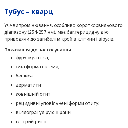
Тубус – кварц
УФ-випромінювання, особливо короткохвильового
діапазону (254-257 нм), має бактерицидну дію,
приводячи до загибелі мікробів клітини і вірусів.
Показання до застосування
фурункул носа,
суха форма екземи;
бешиха;
дерматити;
зовнішній отит;
рецидивні уповільнені форми отиту;
вьялогрануліруючі рани;
гострий риніт