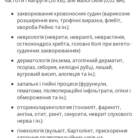
частоти і напруги (20 кВ), але малої сили (0,02 мА).
захворювання кровоносних судин (варикозне
розширення вен, трофічні виразки, флебіт,
хвороба Рейно та ін.);
неврологія (неврити, невралгії, неврастенія,
остеохондроз хребта, головні болі при вегето-
судинних захворюваннях)
дерматологія (екзема, атопічний дерматит,
псоріаз, себорея, келоїдні рубці, лишай,
вугровий висип, алопеція та ін.);
запальні і гнійні процеси (фурункули,
гематоми, післяопераційні інфільтрати, опіки і
обмороження та ін.);
оториноларингология (тонзиліт, фарингіт,
ангіна, отит, риніт, синусити, неврит слухового
нерва і ін.);
гінекологія (вульвіт, бартолініт, прискорення
загоєння післяопераційних швів на