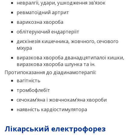
невралгії, удари, ушкодження зв’язок
ревматоїдний артрит
варикозна хвороба
облітеруючий ендартеріїт
дискінезія кишечника, жовчного, сечового
міхура
виразкова хвороба дванадцятипалої кишки,
виразкова хвороба шлунка та ін.
Протипоказання до діадинамотерапії:
вагітність
тромбофлебіт
сечокам’яна і жовчнокам’яна хвороби
наявність кардіостимулятора
Лікарський електрофорез