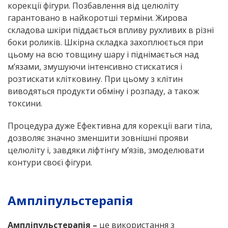
корекції фігури. Позбавлення від целюліту
гарантовано в найкоротші терміни. Жирова
складова шкіри піддається впливу рухливих в різні
боки роликів. Шкірна складка захоплюється при
цьому на всю товщину шару і піднімається над
м’язами, змушуючи інтенсивно стискатися і
розтискати клітковину. При цьому з клітин
виводяться продукти обміну і розпаду, а також
токсини.
Процедура дуже Ефективна для корекції ваги тіла,
дозволяє значно зменшити зовнішні прояви
целюліту і, завдяки ліфтінгу м’язів, змоделювати
контури своєї фігури.
Ампліпульстерапія
Ампліпульстерапія –
це використання з