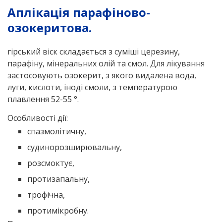
Аплікація парафіново-
озокеритова.
гірський віск складається з суміші церезину,
парафіну, мінеральних олій та смол. Для лікування
застосовують озокерит, з якого видалена вода,
луги, кислоти, іноді смоли, з температурою
плавлення 52-55 °.
Особливості дії:
спазмолітичну,
судинорозширювальну,
розсмоктує,
протизапальну,
трофічна,
протимікробну.