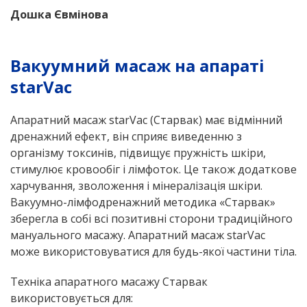
Дошка Євмінова
Вакуумний масаж на апараті
starVac
Апаратний масаж starVac (Старвак) має відмінний
дренажний ефект, він сприяє виведенню з
організму токсинів, підвищує пружність шкіри,
стимулює кровообіг і лімфоток. Це також додаткове
харчування, зволоження і мінералізація шкіри.
Вакуумно-лімфодренажний методика «Старвак»
зберегла в собі всі позитивні сторони традиційного
мануального масажу. Апаратний масаж starVac
може використовуватися для будь-якої частини тіла.
Техніка апаратного масажу Старвак
використовується для: