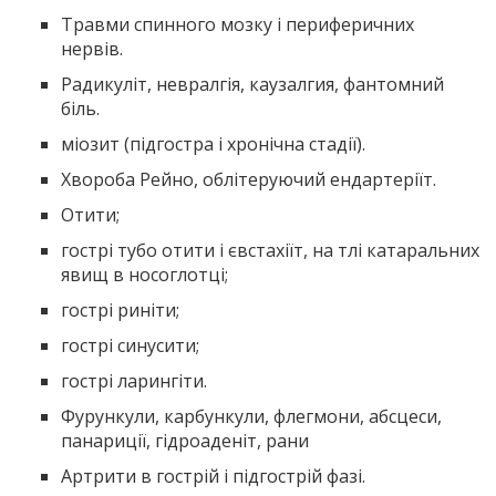
Травми спинного мозку і периферичних
нервів.
Радикуліт, невралгія, каузалгия, фантомний
біль.
міозит (підгостра і хронічна стадії).
Хвороба Рейно, облітеруючий ендартеріїт.
Отити;
гострі тубо отити і євстахіїт, на тлі катаральних
явищ в носоглотці;
гострі риніти;
гострі синусити;
гострі ларингіти.
Фурункули, карбункули, флегмони, абсцеси,
панариції, гідроаденіт, рани
Артрити в гострій і підгострій фазі.