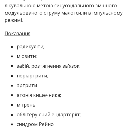
лікувальною метою синусоїдального змінного
модульованого струму малої сили в імпульсному
режимі.
Показання
радикуліти;
міозити;
забій, розтягнення зв’язок;
періартрити;
артрити
атонія кишечника;
мігрень
облітеруючий ендартеріїт;
синдром Рейно