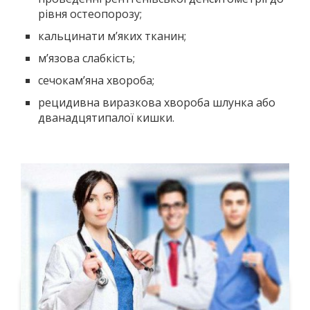
рівня остеопорозу;
кальцинати м’яких тканин;
м’язова слабкість;
сечокам’яна хвороба;
рецидивна виразкова хвороба шлунка або
дванадцятипалої кишки.