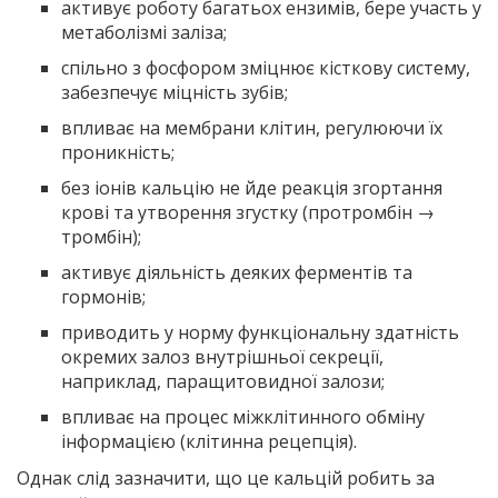
активує роботу багатьох ензимів, бере участь у
метаболізмі заліза;
спільно з фосфором зміцнює кісткову систему,
забезпечує міцність зубів;
впливає на мембрани клітин, регулюючи їх
проникність;
без іонів кальцію не йде реакція згортання
крові та утворення згустку (протромбін →
тромбін);
активує діяльність деяких ферментів та
гормонів;
приводить у норму функціональну здатність
окремих залоз внутрішньої секреції,
наприклад, паращитовидної залози;
впливає на процес міжклітинного обміну
інформацією (клітинна рецепція).
Однак слід зазначити, що це кальцій робить за