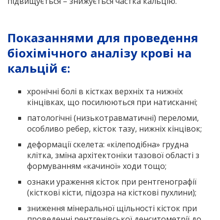
підвищується – знижується частка кальцію.
Показаннями для проведення
біохімічного аналізу крові на
кальцій є:
хронічні болі в кістках верхніх та нижніх
кінцівках, що посилюються при натисканні;
патологічні (низькотравматичні) переломи,
особливо ребер, кісток тазу, нижніх кінцівок;
деформації скелета: «кілеподібна» грудна
клітка, зміна архітектоніки тазової області з
формуванням «качиної» ходи тощо;
ознаки ураження кісток при рентгенографії
(кісткові кісти, підозра на кісткові пухлини);
зниження мінеральної щільності кісток при
проведенні рентгенівської денситометрії до