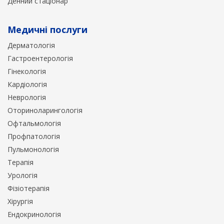
Денний стаціонар
Медичні послуги
Дерматологія
Гастроентерологія
Гінекологія
Кардіологія
Неврологія
Оториноларингологія
Офтальмологія
Профпатологія
Пульмонологія
Терапія
Урологія
Фізіотерапія
Хірургія
Ендокринологія