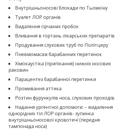
Внутрішньоносові блокади по Тьомкіну
Туалет ЛОР органів
Видалення сірчаних пробок
Вливання в гортань лікарських препаратів
Продування слухових труб по Політцеру
Пневмомасаж барабанних перетинок
Хімокаустіка (припікання) нижніх носових
раковин
Парацентез барабанної перетинки
Промивання аттика
Розтин фурункулів носа, слухових проходів.
Надання ургентної допомоги: – видалення
однорідних тіл ЛОР органів- зупинка
внутрішньоносової кровотечі (передня
тампонада носа)