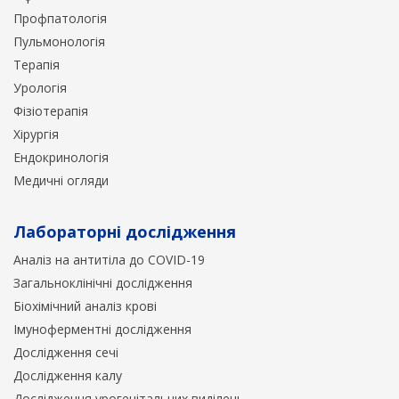
Профпатологія
Пульмонологія
Терапія
Урологія
Фізіотерапія
Хірургія
Ендокринологія
Медичні огляди
Лабораторні дослідження
Аналіз на антитіла до COVID-19
Загальноклінічні дослідження
Біохімічний аналіз крові
Імуноферментні дослідження
Дослідження сечі
Дослідження калу
Дослідження урогенітальних виділень