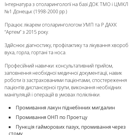
Інтернатура з отоларингології на базі ДОК ТМО і ЦМКЛ
№1 Донецьк (1998-2000 рр.)
Працює лікарем отоларингологом УМП та Р ДАХК
“Артем” з 2015 року.
Здійснює діагностику, профілактику та лікування хвороб
вуха, горла, гортані та носа.
Професійний навички: консультативний прийом,
заповнення необхідної медичної документації, навик
роботи із застрахованими пацієнтами, спостереження
пацієнтів диспансерної групи, виконання необхідних
маніпуляцій і операцій в умовах поліклініки.
Промивання лакун піднебінних мигдалин
Промивання ОНП по Проетцу
Пункція гайморових пазух, промивання через
стому