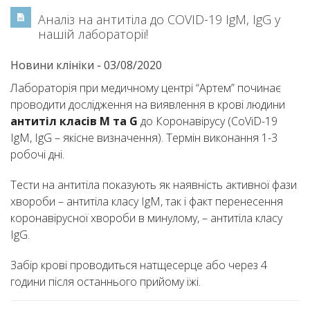
Аналіз на антитіла до COVID-19 IgM, IgG у
нашій лабораторії!
Новини клініки
-
03/08/2020
Лабораторія при медичному центрі “Артем” починає
проводити дослідження на виявлення в крові людини
антитіл класів M та G
до Коронавірусу (CoViD-19
IgM, IgG – якісне визначення). Термін виконання 1-3
робочі дні.
Тести на антитіла показують як наявність активної фази
хвороби – антитіла класу IgM, так і факт перенесення
коронавірусної хвороби в минулому, – антитіла класу
IgG.
Забір крові проводиться натщесерце або через 4
години після останнього прийому їжі.