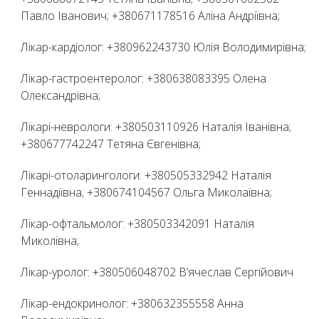
Павло Іванович; +380671178516 Аліна Андріївна;
Лікар-кардіолог: +380962243730 Юлія Володимирівна;
Лікар-гастроентеролог: +380638083395 Олена
Олександрівна;
Лікарі-неврологи: +380503110926 Наталія Іванівна;
+380677742247 Тетяна Євгенівна;
Лікарі-отоларингологи: +380505332942 Наталія
Геннадіївна; +380674104567 Ольга Миколаївна;
Лікар-офтальмолог: +380503342091 Наталія
Миколівна;
Лікар-уролог: +380506048702 В’ячеслав Сергійович
Лікар-ендокринолог: +380632355558 Анна