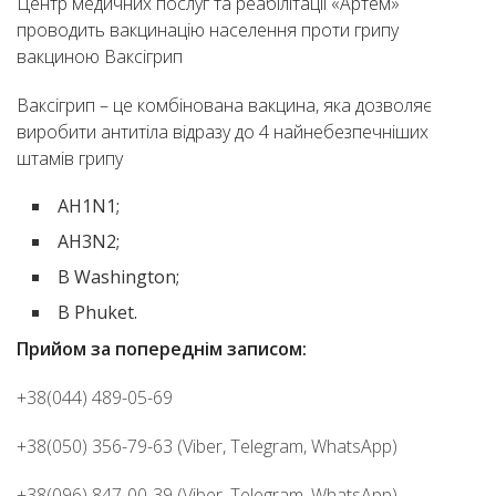
Центр медичних послуг та реабілітації «Артем»
проводить вакцинацію населення проти грипу
вакциною Ваксігрип
Ваксігрип – це комбінована вакцина, яка дозволяє
виробити антитіла відразу до 4 найнебезпечніших
штамів грипу
АH1N1;
AH3N2;
B Washington;
B Phuket.
Прийом за попереднім записом:
+38(044) 489-05-69
+38(050) 356-79-63 (Viber, Telegram, WhatsApp)
+38(096) 847-00-39 (Viber, Telegram, WhatsApp)