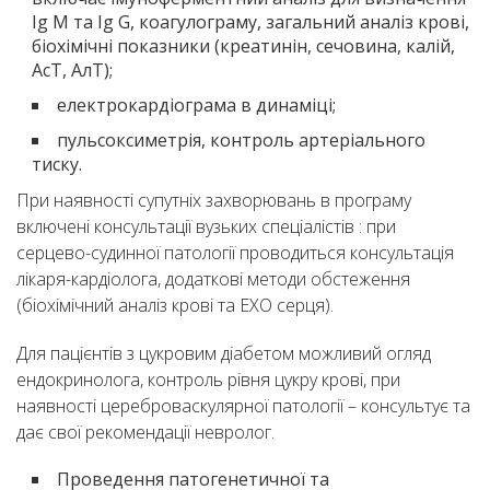
Ig M та Ig G, коагулограму, загальний аналіз крові,
біохімічні показники (креатинін, сечовина, калій,
АсТ, АлТ);
електрокардіограма в динаміці;
пульсоксиметрія, контроль артеріального
тиску.
При наявності супутніх захворювань в програму
включені консультації вузьких спеціалістів : при
серцево-судинної патології проводиться консультація
лікаря-кардіолога, додаткові методи обстеження
(біохімічний аналіз крові та ЕХО серця).
Для пацієнтів з цукровим діабетом можливий огляд
ендокринолога, контроль рівня цукру крові, при
наявності цереброваскулярної патології – консультує та
дає свої рекомендації невролог.
Проведення патогенетичної та