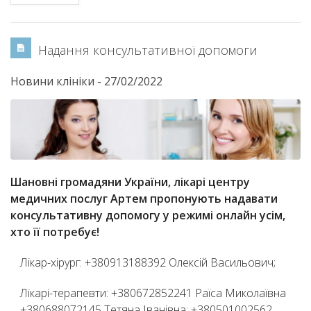
Надання консультативної допомоги
Новини клініки
-
27/02/2022
Шановні громадяни України, лікарі центру
медичних послуг Артем пропонують надавати
консультативну допомогу у режимі онлайн усім,
хто її потребує!
Лікар-хірург: +380913188392 Олексій Васильович;
Лікарі-терапевти: +380672852241 Раїса Миколаївна
+380688072145 Тетяна Іванівна; +380501002562