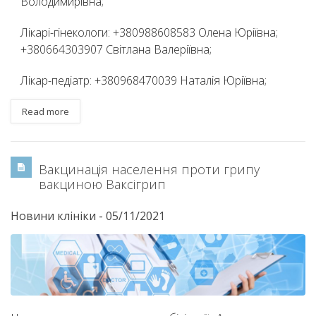
Володимирівна;
Лікарі-гінекологи: +380988608583 Олена Юріївна;
+380664303907 Світлана Валеріївна;
Лікар-педіатр: +380968470039 Наталія Юріївна;
Read more
Вакцинація населення проти грипу
вакциною Ваксігрип
Новини клініки
-
05/11/2021