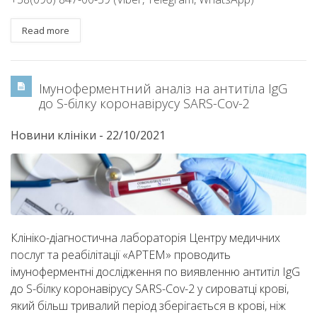
Read more
Імуноферментний аналіз на антитіла IgG
до S-білку коронавірусу SARS-Cov-2
Новини клініки
-
22/10/2021
Клініко-діагностична лабораторія Центру медичних
послуг та реабілітації «АРТЕМ» проводить
імуноферментні дослідження по виявленню антитіл IgG
до S-білку коронавірусу SARS-Cov-2 у сироватці крові,
який більш тривалий період зберігається в крові, ніж